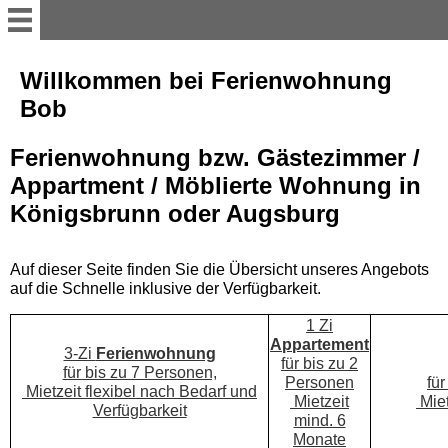
Willkommen
Willkommen bei Ferienwohnung
Bob
Ferienwohnung
Ferienwohnung bzw. Gästezimmer /
Appartment / Möblierte Wohnung in
Appartement
Königsbrunn oder Augsburg
Impressum
Auf dieser Seite finden Sie die Übersicht unseres Angebots
auf die Schnelle inklusive der Verfügbarkeit.
1 Zi
Appartement
3-Zi
Ferienwohnung
für bis zu 2
für bis zu 7 Personen,
Personen
fü
Mietzeit flexibel nach Bedarf und
Mietzeit
Miet
Verfügbarkeit
mind. 6
Monate